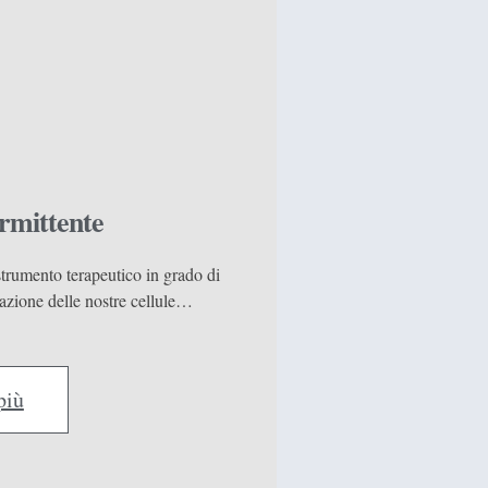
ermittente
strumento terapeutico in grado di
razione delle nostre cellule…
più