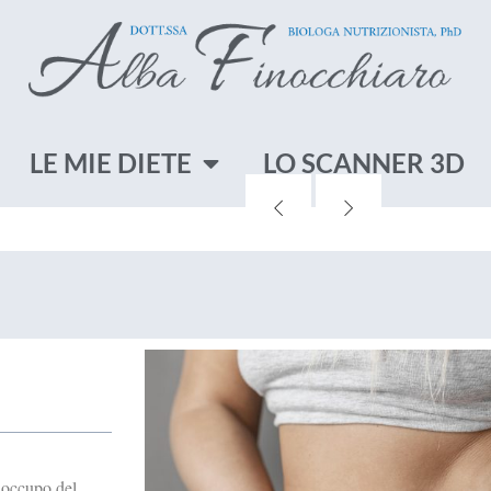
ANNER
LE MIE DIETE
LO SCANNER 3D
ma frontiera tecnologica
posizione corporea. Per
anner 3D clicca sul
 occupo del