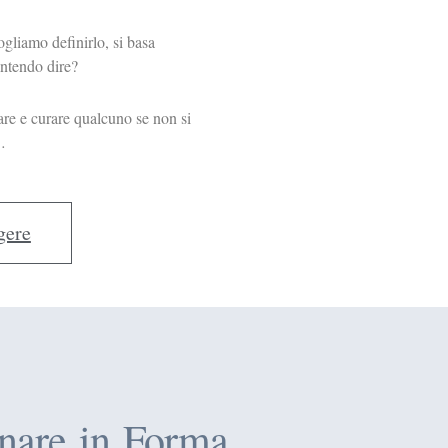
ogliamo definirlo, si basa
intendo dire?
re e curare qualcuno se non si
 sua storia…
gere
rnare in Forma